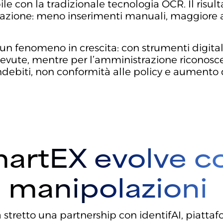
e con la tradizionale tecnologia OCR. Il risult
zione: meno inserimenti manuali, maggiore acc
a è un fenomeno in crescita: con strumenti digit
icevute, mentre per l’amministrazione riconosc
ndebiti, non conformità alle policy e aumento d
artEX evolve con
i manipolazioni
a stretto una partnership con identifAI, piatta