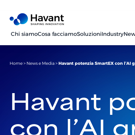
Chi siamo
Cosa facciamo
Soluzioni
Industry
New
Home
>
News e Media
>
Havant potenzia SmartEX con l’AI gr
Havant p
con l’AI g