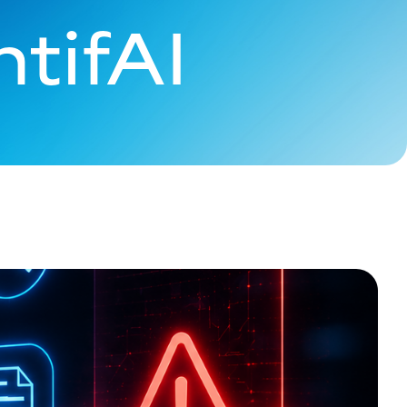
tifAI