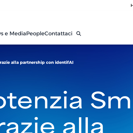
s e Media
People
Contattaci
azie alla partnership con identifAI
otenzia Sm
razie alla