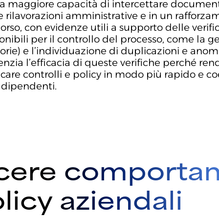
una maggiore capacità di intercettare document
le rilavorazioni amministrative e in un raffor
orso, con evidenze utili a supporto delle verifich
nibili per il controllo del processo, come la ges
egorie) e l’individuazione di duplicazioni e an
otenzia l’efficacia di queste verifiche perché r
icare controlli e policy in modo più rapido e c
i dipendenti.
scere comporta
olicy aziendali