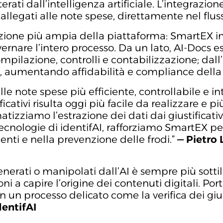
terati dall’intelligenza artificiale. L’integraz
ivi allegati alle note spese, direttamente nel fl
zione più ampia della piattaforma: SmartEX int
ernare l’intero processo. Da un lato, AI-Docs 
ompilazione, controlli e contabilizzazione; dall’
i, aumentando affidabilità e compliance della
 note spese più efficiente, controllabile e int
ficativi risulta oggi più facile da realizzare e 
izziamo l’estrazione dei dati dai giustificativ
tecnologie di identifAI, rafforziamo SmartEX p
nti e nella prevenzione delle frodi.”
— Pietro
generati o manipolati dall’AI è sempre più sottil
i a capire l’origine dei contenuti digitali. Po
n un processo delicato come la verifica dei gius
dentifAI