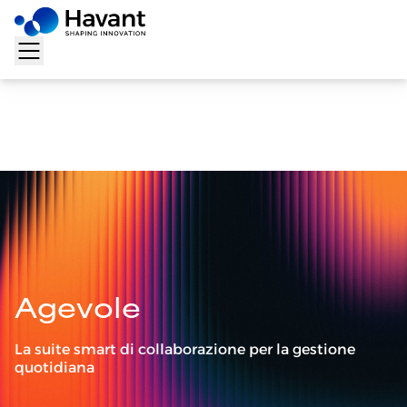
Home
>
Soluzioni
>
Agevole
Agevole
La suite smart di collaborazione per la gestione
quotidiana