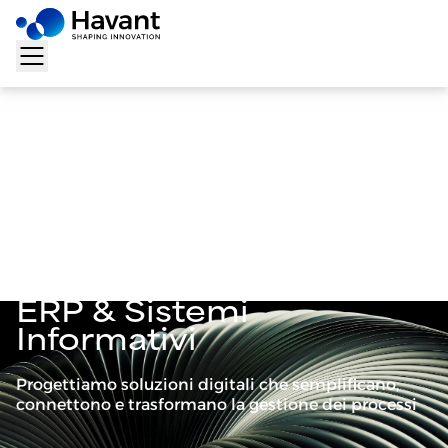
Home
>
Cosa facciamo
>
ERP & Sistemi Informativi
ERP & Sistemi
Informativi
Progettiamo soluzioni digitali che semplificano,
connettono e trasformano la gestione dei processi