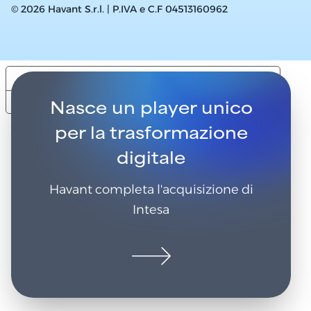
© 2026 Havant S.r.l. | P.IVA e C.F 04513160962
Le tue preferenze relative alla privacy
Nasce un player unico
Informativa sulla raccolta
per la trasformazione
digitale
Havant completa l'acquisizione di
Intesa