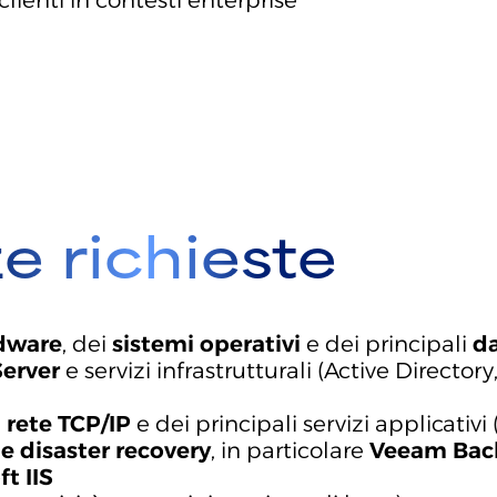
clienti in contesti enterprise
 richieste
rdware
, dei
sistemi operativi
e dei principali
d
erver
e servizi infrastrutturali (Active Directo
i rete TCP/IP
e dei principali servizi applicati
e disaster recovery
, in particolare
Veeam Back
t IIS