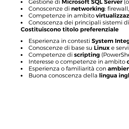
Gestione di
Microsoft SQL Server
(o
Conoscenze di
networking
: firewal
Competenze in ambito
virtualizza
Conoscenza dei principali sistemi d
Costituiscono titolo preferenziale
Esperienza in contesti
System Integ
Conoscenze di base su
Linux
e serv
Competenze di
scripting
(PowerShe
Interesse o competenze in ambito
Esperienza o familiarità con
ambient
Buona conoscenza della
lingua ing