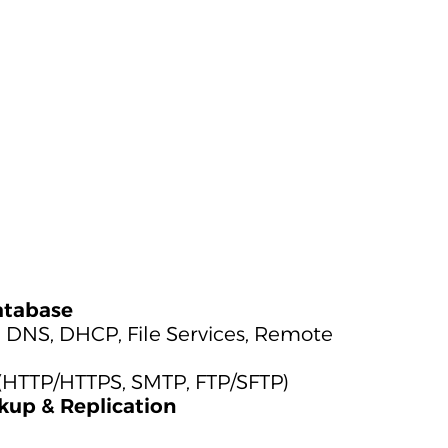
atabase
ry, DNS, DHCP, File Services, Remote
vi (HTTP/HTTPS, SMTP, FTP/SFTP)
up & Replication