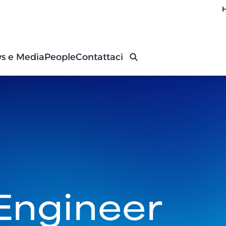
s e Media
People
Contattaci
Engineer