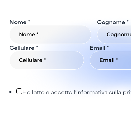
Nome
*
*
Cognome
*
Messaggio
*
Cellulare
*
Email
*
Ho letto e accetto
l’informativa
sulla pri