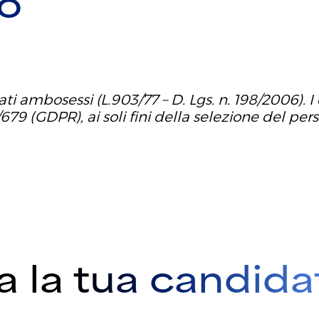
ro
ti ambosessi (L.903/77 – D. Lgs. n. 198/2006). I 
9 (GDPR), ai soli fini della selezione del per
ia la tua candida