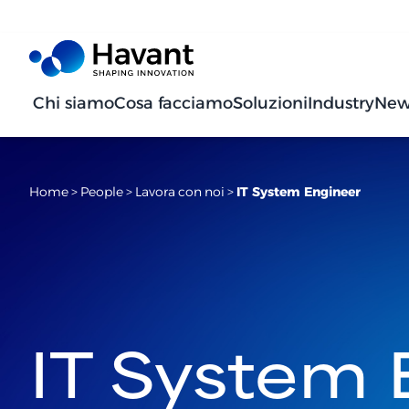
Chi siamo
Cosa facciamo
Soluzioni
Industry
New
Home
>
People
>
Lavora con noi
>
IT System Engineer
IT System 