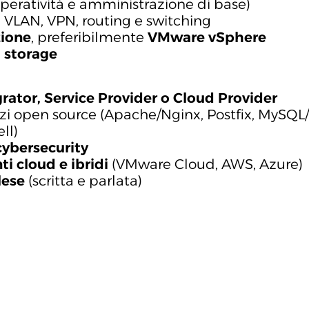
peratività e amministrazione di base)
l, VLAN, VPN, routing e switching
zione
, preferibilmente
VMware vSphere
i
storage
rator, Service Provider o Cloud Provider
izi open source (Apache/Nginx, Postfix, MySQL
ll)
cybersecurity
i cloud e ibridi
(VMware Cloud, AWS, Azure)
lese
(scritta e parlata)